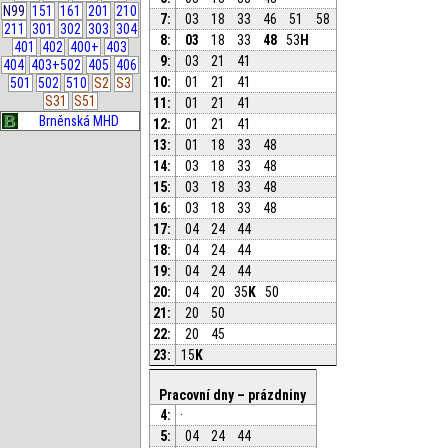
N99
151
161
201
210
7:
03
18
33
46
51
58
211
301
302
303
304
8:
03
18
33
48
53
H
401
402
400+
403
9:
03
21
41
404
403+502
405
406
10:
01
21
41
501
502
510
S2
S3
S31
S51
11:
01
21
41
Brněnská MHD
12:
01
21
41
13:
01
18
33
48
14:
03
18
33
48
15:
03
18
33
48
16:
03
18
33
48
17:
04
24
44
18:
04
24
44
19:
04
24
44
20:
04
20
35
K
50
21:
20
50
22:
20
45
23:
15
K
Pracovní dny – prázdniny
4:
·
5:
04
24
44