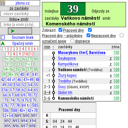
jrbrno.cz
39
ze zastávky
trolejbus
Odjezdy ze
Vaňkovo náměstí
zastávky
směr
linka ▸ směr
Komenského náměstí
Zobrazit:
Pracovní dny
zobrazit
Pracovní dny – prázdniny
Nepracovní dny
Seznam linek
označení spoje
dopravce
Opačný směr
min
↑
zastávky
zóna
1
2
3
4
5
6
Masarykova čtvrť, Barvičova
100
7
8
9
10
12
Soukopova
z
100
25+26
25
26
27
30
Kampelíkova
z
100
31
32
33
31+33
34+36
35
36
37
38
↓
Vaňkovo náměstí
x
100
(Tvrdého)
39
38+39
40
41
X41
<1
Žlutý kopec
x
100
42
44 ↺
46
47+49
48
1
Tvrdého
z
100
(Tvrdého)
49
50
E50
52
54
55
2–3
Úvoz
x
100
(Údolní, KVOP)
E56
57
58
62
64
65
3–4
Obilní trh
x
100
66
67
68
69
70
72
5–6
Komenského náměstí
100
73
74
75
X75
E75
E76
77
78
84 ↻
Š85
Pracovní dny
Š86
Š88
40+
42+70
4:
·
52+54
N89
N90
N91
N92
N93
N94
X94
5:
04
24
44
N95
N96
N97
N98
6:
03
18
33
48