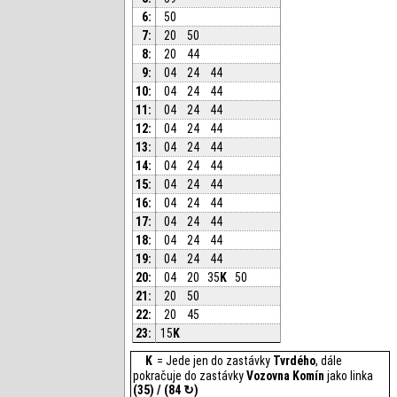
6:
50
7:
20
50
8:
20
44
9:
04
24
44
10:
04
24
44
11:
04
24
44
12:
04
24
44
13:
04
24
44
14:
04
24
44
15:
04
24
44
16:
04
24
44
17:
04
24
44
18:
04
24
44
19:
04
24
44
20:
04
20
35
K
50
21:
20
50
22:
20
45
23:
15
K
K
= Jede jen do zastávky
Tvrdého
, dále
pokračuje do zastávky
Vozovna Komín
jako linka
(35) / (84 ↻)