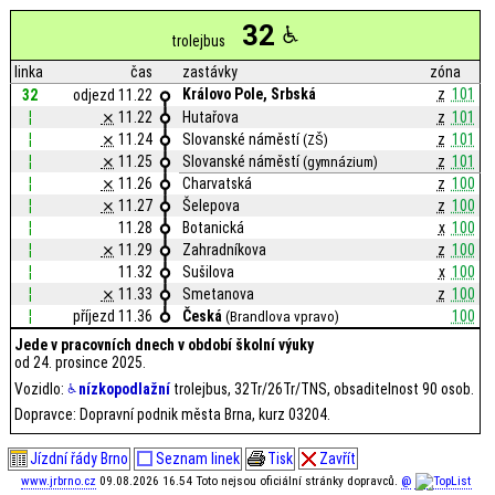
32
trolejbus
linka
čas
zastávky
zóna
Královo Pole, Srbská
z
101
32
odjezd 11.22
¦
⨯
11.22
Hutařova
z
101
¦
⨯
11.24
Slovanské náměstí
z
101
(ZŠ)
¦
⨯
11.25
Slovanské náměstí
z
101
(gymnázium)
¦
⨯
11.26
Charvatská
z
100
¦
⨯
11.27
Šelepova
z
100
¦
11.28
Botanická
x
100
¦
⨯
11.29
Zahradníkova
z
100
¦
11.32
Sušilova
x
100
¦
⨯
11.33
Smetanova
z
100
¦
příjezd 11.36
Česká
100
(Brandlova vpravo)
Jede v pracovních dnech v období školní výuky
od 24. prosince 2025.
Vozidlo:
nízkopodlažní
trolejbus, 32Tr/26Tr/TNS, obsaditelnost 90 osob.
Dopravce: Dopravní podnik města Brna, kurz 03204.
Jízdní řády Brno
Seznam linek
Tisk
Zavřít
www.jrbrno.cz
09.08.2026 16.54 Toto nejsou oficiální stránky dopravců.
@