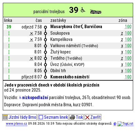
39
parciální trolejbus
linka
čas
zastávky
zóna
Masarykova čtvrť, Barvičova
100
39
odjezd 7.58
¦
⨯
7.58
Soukopova
z
100
¦
⨯
7.59
Kampelíkova
z
100
¦
8.01
Vaňkovo náměstí
x
100
(Tvrdého)
¦
8.01
Žlutý kopec
x
100
¦
⨯
8.02
Tvrdého
z
100
(Tvrdého)
¦
8.04
Úvoz
x
100
(Údolní, KVOP)
¦
8.05
Obilní trh
x
100
¦
příjezd 8.07
Komenského náměstí
100
Jede v pracovních dnech v období školních prázdnin
od 24. prosince 2025.
Vozidlo:
nízkopodlažní
parciální trolejbus, 26Tr, obsaditelnost 90 osob.
Dopravce: Dopravní podnik města Brna, kurz 03901.
Jízdní řády Brno
Seznam linek
Tisk
Zavřít
www.jrbrno.cz
09.08.2026 10.59 Toto nejsou oficiální stránky dopravců.
@