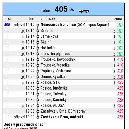
405
autobus
linka
čas
zastávky
zóna
Nemocnice Bohunice
101
405
odjezd 19.12
(OC Campus Square)
¦
⨯
19.14
Svážná
z
101
¦
⨯
19.14
Jemelkova
z
101
¦
⨯
19.16
Skalní
z
101
¦
⨯
19.17
Hoštická
z
101
¦
⨯
19.18
Tranzitní plynovod
z
101
¦
⨯
19.19
Troubsko, Kovopodnik
z
410
¦
⨯
19.20
Troubsko, Veselka
z
410
¦
⨯
19.22
Popůvky, Vintrovna
x
410
¦
⨯
19.25
Omice, Kývalka
z
410
¦
⨯
19.29
Rosice, STK
z
425
¦
19.30
Rosice, Brněnská
425
¦
19.31
Rosice, Trávníky
425
¦
19.32
Rosice, Kamínky
425
¦
⨯
19.34
Rosice, ADOSA
z
425
¦
19.36
Zastávka u Brna, Dům zdraví
425
¦
příjezd 19.39
Zastávka u Brna, nádraží
425
Jede v pracovních dnech
od 24. prosince 2025,