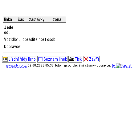
linka
čas
zastávky
zóna
Jede
od .
Vozidlo: , , obsaditelnost osob.
Dopravce: .
Jízdní řády Brno
Seznam linek
Tisk
Zavřít
www.jrbrno.cz
09.08.2026 05.38 Toto nejsou oficiální stránky dopravců.
@