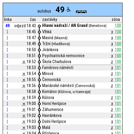
49
autobus
linka
čas
zastávky
zóna
Hlavní nádraží / AN Grand
100
49
odjezd 18.43
(Benešova)
¦
18.45
Vlhká
x
100
¦
18.47
Masná
x
100
(Masná)
¦
18.49
Tržní
x
100
(Hladíkova)
¦
18.50
Jiránkova
x
100
¦
18.51
Psychiatrická nemocnice
x
100
¦
⨯
18.52
Škola Charbulova
z
100
¦
18.53
Faměrovo náměstí
x
101
¦
⨯
18.54
Mírová
z
101
¦
⨯
18.55
Černovická
z
101
¦
⨯
18.56
Mariánské náměstí
z
101
(Černovická)
¦
18.58
Komárov
101
(Kšírova, u tramvaje)
¦
⨯
18.59
Kšírova
z
101
¦
⨯
19.00
Horní Heršpice
x
101
¦
⨯
19.01
Záhumenice
z
101
¦
⨯
19.02
Havránkova
z
101
¦
⨯
19.03
Dolní Heršpice
x
101
¦
⨯
19.03
Malá
z
101
¦
⨯
19.04
Přízřenice
x
101