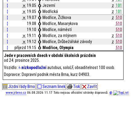
¦
⨯
19.05
Jezerní
z
101
¦
⨯
19.05
Modřická
z
101
¦
⨯
19.07
Modřice, Žižkova
z
510
¦
19.08
Modřice, Masarykova
510
¦
19.10
Modřice, náměstí
510
¦
⨯
19.11
Modřice, za mlýnem
z
510
¦
⨯
19.12
Modřice, Drůbežářské závody
z
510
¦
příjezd 19.15
Modřice, Olympia
510
Jede v pracovních dnech v období školních prázdnin
od 24. prosince 2025.
Vozidlo:
nízkopodlažní
autobus, soloLF, obsaditelnost 100 osob.
Dopravce: Dopravní podnik města Brna, kurz 04903.
Jízdní řády Brno
Seznam linek
Tisk
Zavřít
www.jrbrno.cz
06.08.2026 11.17 Toto nejsou oficiální stránky dopravců.
@