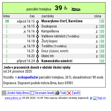
39
parciální trolejbus
linka
čas
zastávky
zóna
Masarykova čtvrť, Barvičova
100
39
odjezd 16.15
¦
⨯
16.15
Soukopova
z
100
¦
⨯
16.16
Kampelíkova
z
100
¦
16.18
Vaňkovo náměstí
x
100
(Tvrdého)
¦
16.18
Žlutý kopec
x
100
¦
⨯
16.19
Tvrdého
z
100
(Tvrdého)
¦
16.21
Úvoz
x
100
(Údolní, KVOP)
¦
16.22
Obilní trh
x
100
¦
příjezd 16.24
Komenského náměstí
100
Jede v pracovních dnech v období školní výuky
od 24. prosince 2025.
Vozidlo:
nízkopodlažní
parciální trolejbus, 26Tr, obsaditelnost 90 osob.
Dopravce: Dopravní podnik města Brna, kurz 03901.
Jízdní řády Brno
Seznam linek
Tisk
Zavřít
www.jrbrno.cz
09.08.2026 14.49 Toto nejsou oficiální stránky dopravců.
@