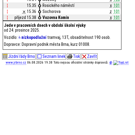
¦
15.35
Rosického náměstí
x
101
¦
⨯
15.36
Sochorova
z
101
¦
příjezd 15.38
Vozovna Komín
x
101
Jede v pracovních dnech v období školní výuky
od 24. prosince 2025.
Vozidlo:
nízkopodlažní
tramvaj, 13T, obsaditelnost 190 osob.
Dopravce: Dopravní podnik města Brna, kurz 01008.
Jízdní řády Brno
Seznam linek
Tisk
Zavřít
www.jrbrno.cz
06.08.2026 19.38 Toto nejsou oficiální stránky dopravců.
@