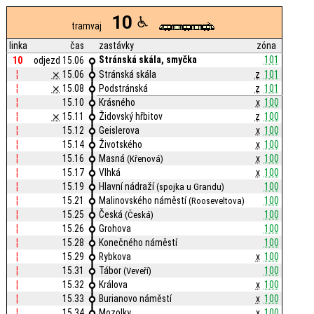
10
tramvaj
linka
čas
zastávky
zóna
Stránská skála, smyčka
101
10
odjezd 15.06
¦
⨯
15.06
Stránská skála
z
101
¦
⨯
15.08
Podstránská
z
101
¦
15.10
Krásného
x
100
¦
⨯
15.11
Židovský hřbitov
z
100
¦
15.12
Geislerova
x
100
¦
15.14
Životského
x
100
¦
15.16
Masná
x
100
(Křenová)
¦
15.17
Vlhká
x
100
¦
15.19
Hlavní nádraží
100
(spojka u Grandu)
¦
15.21
Malinovského náměstí
100
(Rooseveltova)
¦
15.25
Česká
100
(Česká)
¦
15.26
Grohova
100
¦
15.28
Konečného náměstí
100
¦
15.29
Rybkova
x
100
¦
15.31
Tábor
100
(Veveří)
¦
15.32
Králova
x
100
¦
15.33
Burianovo náměstí
x
100
¦
15.34
Mozolky
x
100