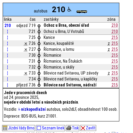
210
autobus
linka
čas
zastávky
zóna
Ochoz u Brna, obecní úřad
210
210
odjezd 7.19
¦
7.21
Ochoz u Brna, U Votrubů
210
¦
7.25
Kanice
215
¦
⨯
7.26
Kanice, koupaliště
z
215
¦
⨯
7.27
Řícmanice, u lomu
z
215
¦
7.30
Řícmanice
215
¦
7.31
Řícmanice, Na Štukách
215
¦
7.32
Řícmanice, u skály
215
¦
⨯
7.33
Bílovice nad Svitavou, UP závody
z
215
¦
7.34
Bílovice nad Svitavou, u kapličky
215
¦
příjezd 7.36
Bílovice nad Svitavou, nádraží
215
Jede v pracovních dnech
od 24. prosince 2025,
nejede v období letní a vánočních prázdnin
.
Vozidlo:
nízkopodlažní
autobus, solo2dLF, obsaditelnost 100 osob.
Dopravce: BDS-BUS, kurz 21001.
Jízdní řády Brno
Seznam linek
Tisk
Zavřít