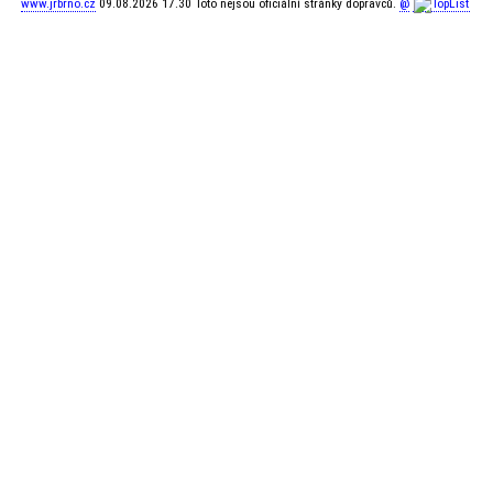
www.jrbrno.cz
09.08.2026 17.30 Toto nejsou oficiální stránky dopravců.
@