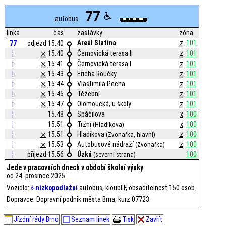
77
autobus
linka
čas
zastávky
zóna
Areál Slatina
z
101
77
odjezd 15.40
¦
⨯
15.40
Černovická terasa II
z
101
¦
⨯
15.41
Černovická terasa I
z
101
¦
⨯
15.43
Ericha Roučky
z
101
¦
⨯
15.44
Vlastimila Pecha
z
101
¦
⨯
15.45
Těžební
z
101
¦
⨯
15.47
Olomoucká, u školy
z
101
¦
15.48
Spáčilova
x
100
¦
15.51
Tržní
x
100
(Hladíkova)
¦
⨯
15.51
Hladíkova
z
100
(Zvonařka, hlavní)
¦
⨯
15.53
Autobusové nádraží
z
100
(Zvonařka)
¦
příjezd 15.56
Úzká
100
(severní strana)
Jede v pracovních dnech v období školní výuky
od 24. prosince 2025.
Vozidlo:
nízkopodlažní
autobus, kloubLF, obsaditelnost 150 osob.
Dopravce: Dopravní podnik města Brna, kurz 07723.
Jízdní řády Brno
Seznam linek
Tisk
Zavřít