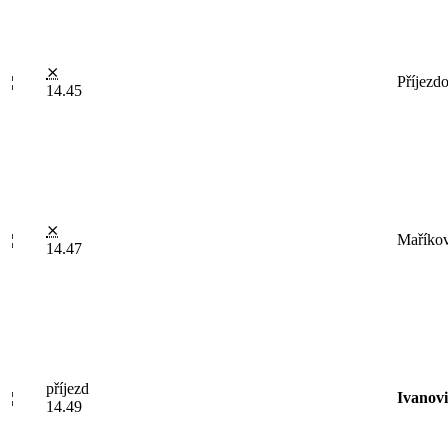
⨯
¦
Příjezd
14.45
⨯
¦
Maříko
14.47
příjezd
¦
Ivanovi
14.49