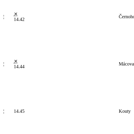
⨯
¦
Černoh
14.42
⨯
¦
Mácova
14.44
¦
14.45
Kouty