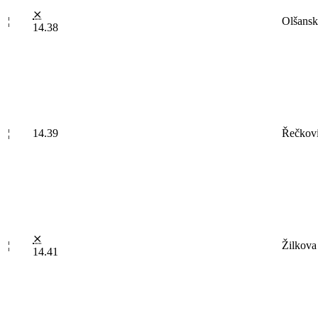
⨯
¦
Olšans
14.38
¦
14.39
Řečkov
⨯
¦
Žilkova
14.41