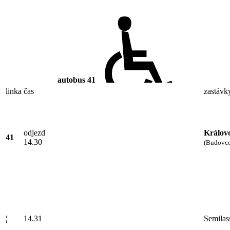
autobus
41
linka
čas
zastávk
odjezd
Královo
41
14.30
(Budovc
¦
14.31
Semila