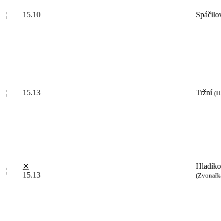
¦
15.10
Spáčilo
¦
15.13
Tržní
(H
⨯
Hladík
¦
15.13
(Zvonařka