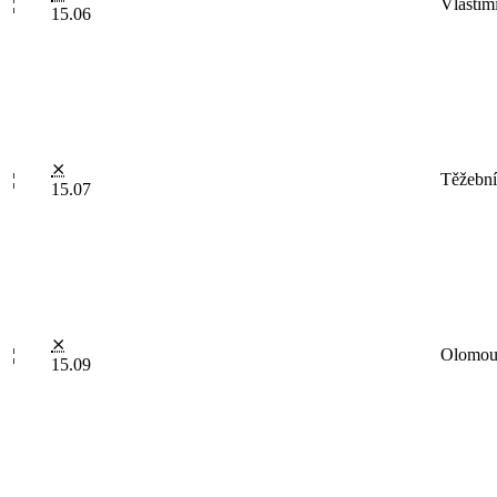
¦
Vlastim
15.06
⨯
¦
Těžební
15.07
⨯
¦
Olomouc
15.09