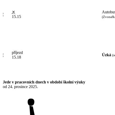
⨯
Autobus
¦
15.15
(Zvonařk
příjezd
¦
Úzká
(s
15.18
Jede v pracovních dnech v období školní výuky
od 24. prosince 2025.