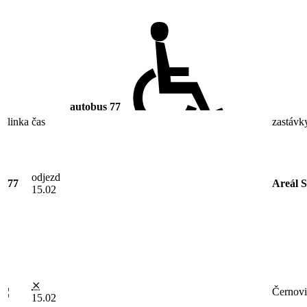
autobus
77
linka
čas
zastávk
odjezd
77
Areál S
15.02
⨯
¦
Černovic
15.02