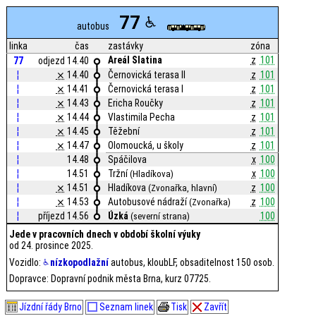
77
autobus
linka
čas
zastávky
zóna
Areál Slatina
z
101
77
odjezd 14.40
¦
⨯
14.40
Černovická terasa II
z
101
¦
⨯
14.41
Černovická terasa I
z
101
¦
⨯
14.43
Ericha Roučky
z
101
¦
⨯
14.44
Vlastimila Pecha
z
101
¦
⨯
14.45
Těžební
z
101
¦
⨯
14.47
Olomoucká, u školy
z
101
¦
14.48
Spáčilova
x
100
¦
14.51
Tržní
x
100
(Hladíkova)
¦
⨯
14.51
Hladíkova
z
100
(Zvonařka, hlavní)
¦
⨯
14.53
Autobusové nádraží
z
100
(Zvonařka)
¦
příjezd 14.56
Úzká
100
(severní strana)
Jede v pracovních dnech v období školní výuky
od 24. prosince 2025.
Vozidlo:
nízkopodlažní
autobus, kloubLF, obsaditelnost 150 osob.
Dopravce: Dopravní podnik města Brna, kurz 07725.
Jízdní řády Brno
Seznam linek
Tisk
Zavřít