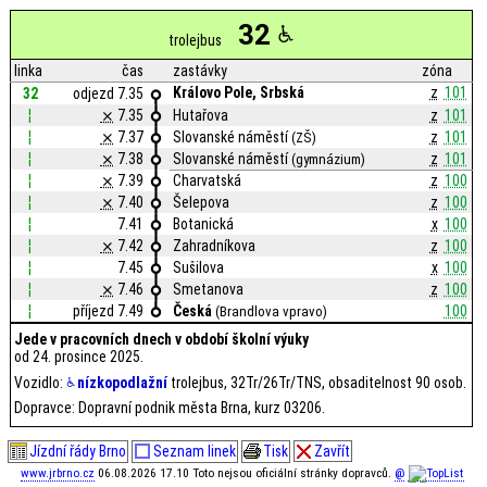
32
trolejbus
linka
čas
zastávky
zóna
Královo Pole, Srbská
z
101
32
odjezd 7.35
¦
⨯
7.35
Hutařova
z
101
¦
⨯
7.37
Slovanské náměstí
z
101
(ZŠ)
¦
⨯
7.38
Slovanské náměstí
z
101
(gymnázium)
¦
⨯
7.39
Charvatská
z
100
¦
⨯
7.40
Šelepova
z
100
¦
7.41
Botanická
x
100
¦
⨯
7.42
Zahradníkova
z
100
¦
7.45
Sušilova
x
100
¦
⨯
7.46
Smetanova
z
100
¦
příjezd 7.49
Česká
100
(Brandlova vpravo)
Jede v pracovních dnech v období školní výuky
od 24. prosince 2025.
Vozidlo:
nízkopodlažní
trolejbus, 32Tr/26Tr/TNS, obsaditelnost 90 osob.
Dopravce: Dopravní podnik města Brna, kurz 03206.
Jízdní řády Brno
Seznam linek
Tisk
Zavřít
www.jrbrno.cz
06.08.2026 17.10 Toto nejsou oficiální stránky dopravců.
@