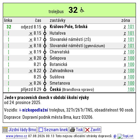
32
trolejbus
linka
čas
zastávky
zóna
Královo Pole, Srbská
z
101
32
odjezd 8.15
¦
⨯
8.15
Hutařova
z
101
¦
⨯
8.17
Slovanské náměstí
z
101
(ZŠ)
¦
⨯
8.18
Slovanské náměstí
z
101
(gymnázium)
¦
⨯
8.19
Charvatská
z
100
¦
⨯
8.20
Šelepova
z
100
¦
8.21
Botanická
x
100
¦
⨯
8.22
Zahradníkova
z
100
¦
8.25
Sušilova
x
100
¦
⨯
8.26
Smetanova
z
100
¦
příjezd 8.29
Česká
100
(Brandlova vpravo)
Jede v pracovních dnech v období školní výuky
od 24. prosince 2025.
Vozidlo:
nízkopodlažní
trolejbus, 32Tr/26Tr/TNS, obsaditelnost 90 osob.
Dopravce: Dopravní podnik města Brna, kurz 03206.
Jízdní řády Brno
Seznam linek
Tisk
Zavřít
www.jrbrno.cz
07.08.2026 00.13 Toto nejsou oficiální stránky dopravců.
@