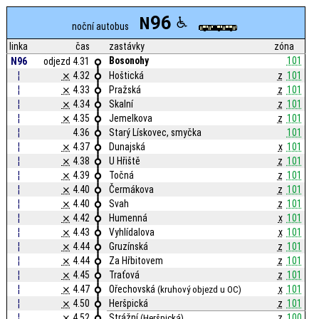
96
N
noční autobus
linka
čas
zastávky
zóna
Bosonohy
101
N96
odjezd 4.31
¦
⨯
4.32
Hoštická
z
101
¦
⨯
4.33
Pražská
z
101
¦
⨯
4.34
Skalní
z
101
¦
⨯
4.35
Jemelkova
z
101
¦
4.36
Starý Lískovec, smyčka
101
¦
⨯
4.37
Dunajská
x
101
¦
⨯
4.38
U Hřiště
z
101
¦
⨯
4.39
Točná
z
101
¦
⨯
4.40
Čermákova
z
101
¦
⨯
4.40
Svah
z
101
¦
⨯
4.42
Humenná
x
101
¦
⨯
4.43
Vyhlídalova
x
101
¦
⨯
4.44
Gruzínská
z
101
¦
⨯
4.44
Za Hřbitovem
z
101
¦
⨯
4.45
Traťová
z
101
¦
⨯
4.47
Ořechovská
x
101
(kruhový objezd u OC)
¦
⨯
4.50
Heršpická
z
101
¦
⨯
4.52
Strážní
z
100
(Heršpická)