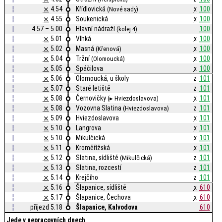
¦
⨯
4.54
Křídlovická
x
100
(Nové sady)
¦
⨯
4.55
Soukenická
x
100
¦
4.57 – 5.00
Hlavní nádraží
100
(kolej 4)
¦
⨯
5.01
Vlhká
x
100
¦
⨯
5.02
Masná
x
100
(Křenová)
¦
⨯
5.04
Tržní
x
100
(Olomoucká)
¦
⨯
5.05
Spáčilova
x
100
¦
⨯
5.06
Olomoucká, u školy
z
101
¦
⨯
5.07
Staré letiště
z
101
¦
⨯
5.08
Černovičky
x
101
(▸ Hviezdoslavova)
¦
⨯
5.08
Vozovna Slatina
z
101
(Hviezdoslavova)
¦
⨯
5.09
Hviezdoslavova
x
101
¦
⨯
5.10
Langrova
x
101
¦
⨯
5.10
Mikulčická
x
101
¦
⨯
5.11
Kroměřížská
x
101
¦
⨯
5.12
Slatina, sídliště
z
101
(Mikulčická)
¦
⨯
5.13
Slatina, rozcestí
z
101
¦
⨯
5.14
Krejčího
z
101
¦
⨯
5.16
Šlapanice, sídliště
x
610
¦
⨯
5.17
Šlapanice, Čechova
x
610
¦
příjezd 5.18
Šlapanice, Kalvodova
610
Jede v nepracovních dnech