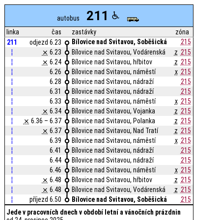
211
autobus
linka
čas
zastávky
zóna
Bílovice nad Svitavou, Soběšická
215
211
odjezd 6.23
¦
⨯
6.23
Bílovice nad Svitavou, Vodárenská
z
215
¦
⨯
6.24
Bílovice nad Svitavou, hřbitov
z
215
¦
6.26
Bílovice nad Svitavou, náměstí
x
215
¦
6.28
Bílovice nad Svitavou, nádraží
215
¦
6.31
Bílovice nad Svitavou, nádraží
215
¦
6.33
Bílovice nad Svitavou, náměstí
x
215
¦
⨯
6.34
Bílovice nad Svitavou, Vojanka
z
215
¦
⨯
6.36 – 6.37
Bílovice nad Svitavou, Polanka
z
215
¦
⨯
6.37
Bílovice nad Svitavou, Nad Tratí
z
215
¦
6.39
Bílovice nad Svitavou, náměstí
x
215
¦
6.41
Bílovice nad Svitavou, nádraží
215
¦
6.44
Bílovice nad Svitavou, nádraží
215
¦
6.46
Bílovice nad Svitavou, náměstí
x
215
¦
⨯
6.48
Bílovice nad Svitavou, hřbitov
z
215
¦
⨯
6.48
Bílovice nad Svitavou, Vodárenská
z
215
¦
příjezd 6.50
Bílovice nad Svitavou, Soběšická
215
Jede v pracovních dnech v období letní a vánočních prázdnin
od 24. prosince 2025.