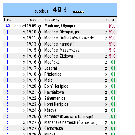
49
autobus
linka
čas
zastávky
zóna
Modřice, Olympia
510
49
odjezd 19.09
¦
⨯
19.10
Modřice, Olympia, jih
z
510
¦
⨯
19.11
Modřice, Drůbežářské závody
z
510
¦
19.13
Modřice, náměstí
510
¦
19.15
Modřice, Masarykova
510
¦
⨯
19.16
Modřice, Žižkova
z
510
¦
⨯
19.16
Modřická
z
101
¦
⨯
19.17
Jezerní
z
101
¦
⨯
19.18
Přízřenice
x
101
¦
⨯
19.19
Malá
z
101
¦
⨯
19.20
Dolní Heršpice
x
101
¦
⨯
19.21
Havránkova
z
101
¦
⨯
19.22
Záhumenice
z
101
¦
⨯
19.23
Horní Heršpice
x
101
¦
⨯
19.24
Kšírova
z
101
¦
19.26
Komárov
101
(Kšírova, u tramvaje)
¦
⨯
19.27
Mariánské náměstí
z
101
(Černovická)
¦
⨯
19.27
Černovická
z
101
¦
⨯
19.28
Mírová
z
101