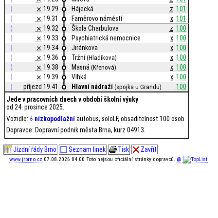
¦
⨯
19.29
Hájecká
z
101
¦
⨯
19.31
Faměrovo náměstí
x
101
¦
⨯
19.32
Škola Charbulova
z
100
¦
⨯
19.33
Psychiatrická nemocnice
x
100
¦
⨯
19.34
Jiránkova
x
100
¦
⨯
19.36
Tržní
x
100
(Hladíkova)
¦
⨯
19.38
Masná
x
100
(Křenová)
¦
⨯
19.39
Vlhká
x
100
¦
příjezd 19.41
Hlavní nádraží
100
(spojka u Grandu)
Jede v pracovních dnech v období školní výuky
od 24. prosince 2025.
Vozidlo:
nízkopodlažní
autobus, soloLF, obsaditelnost 100 osob.
Dopravce: Dopravní podnik města Brna, kurz 04913.
Jízdní řády Brno
Seznam linek
Tisk
Zavřít
www.jrbrno.cz
07.08.2026 04.00 Toto nejsou oficiální stránky dopravců.
@