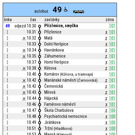
49
autobus
linka
čas
zastávky
zóna
Přízřenice, smyčka
101
49
odjezd 10.30
¦
10.31
Přízřenice
x
101
¦
⨯
10.32
Malá
z
101
¦
10.33
Dolní Heršpice
x
101
¦
⨯
10.34
Havránkova
z
101
¦
⨯
10.35
Záhumenice
z
101
¦
10.37
Horní Heršpice
x
101
¦
⨯
10.38
Kšírova
z
101
¦
10.40
Komárov
101
(Kšírova, u tramvaje)
¦
⨯
10.42
Mariánské náměstí
z
101
(Černovická)
¦
⨯
10.42
Černovická
z
101
¦
⨯
10.43
Mírová
z
101
¦
⨯
10.44
Hájecká
z
101
¦
10.46
Faměrovo náměstí
x
101
¦
⨯
10.47
Škola Charbulova
z
100
¦
10.48
Psychiatrická nemocnice
x
100
¦
10.49
Jiránkova
x
100
¦
10.51
Tržní
x
100
(Hladíkova)
¦
10.53
Masná
x
100
(Křenová)