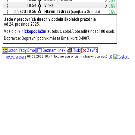
¦
10.54
Vlhká
x
100
¦
příjezd 10.56
Hlavní nádraží
100
(spojka u Grandu)
Jede v pracovních dnech v období školních prázdnin
od 24. prosince 2025.
Vozidlo:
nízkopodlažní
autobus, soloLF, obsaditelnost 100 osob.
Dopravce: Dopravní podnik města Brna, kurz 04907.
Jízdní řády Brno
Seznam linek
Tisk
Zavřít
www.jrbrno.cz
08.08.2026 18.44 Toto nejsou oficiální stránky dopravců.
@