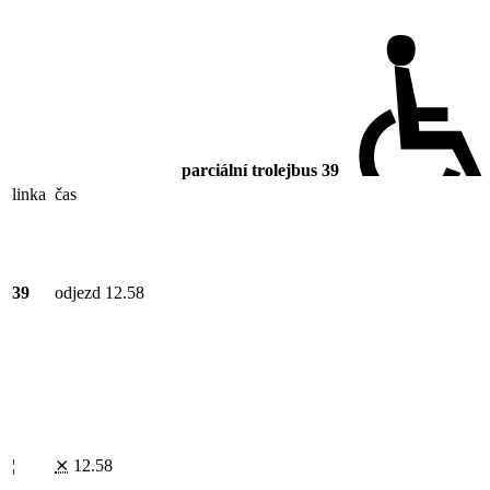
parciální trolejbus
39
linka
čas
39
odjezd 12.58
¦
⨯
12.58