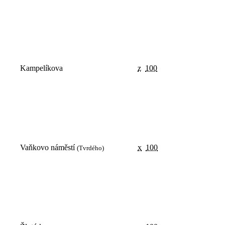
Kampelíkova
z
100
Vaňkovo náměstí
x
100
(Tvrdého)