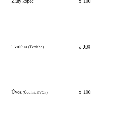
Žlutý kopec
x
100
Tvrdého
z
100
(Tvrdého)
Úvoz
x
100
(Údolní, KVOP)