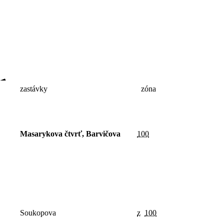
zastávky
zóna
Masarykova čtvrť, Barvičova
100
Soukopova
z
100