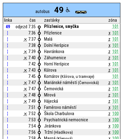
49
autobus
linka
čas
zastávky
zóna
Přízřenice, smyčka
101
49
odjezd 7.35
¦
7.36
Přízřenice
x
101
¦
⨯
7.37
Malá
z
101
¦
7.38
Dolní Heršpice
x
101
¦
⨯
7.39
Havránkova
z
101
¦
⨯
7.40
Záhumenice
z
101
¦
7.42
Horní Heršpice
x
101
¦
⨯
7.43
Kšírova
z
101
¦
7.45
Komárov
101
(Kšírova, u tramvaje)
¦
⨯
7.47
Mariánské náměstí
z
101
(Černovická)
¦
⨯
7.47
Černovická
z
101
¦
⨯
7.48
Mírová
z
101
¦
⨯
7.49
Hájecká
z
101
¦
7.51
Faměrovo náměstí
x
101
¦
⨯
7.52
Škola Charbulova
z
100
¦
7.53
Psychiatrická nemocnice
x
100
¦
7.54
Jiránkova
x
100
¦
7.56
Tržní
x
100
(Hladíkova)
¦
7.58
Masná
x
100
(Křenová)