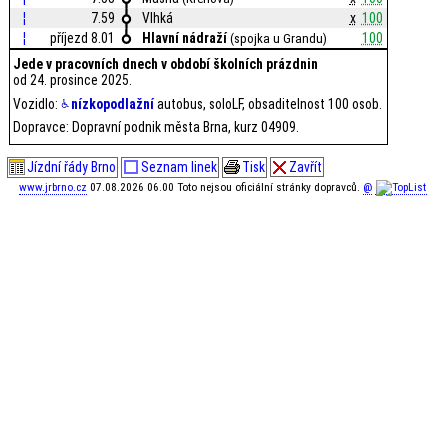
¦
7.59
Vlhká
x
100
¦
příjezd 8.01
Hlavní nádraží
100
(spojka u Grandu)
Jede v pracovních dnech v období školních prázdnin
od 24. prosince 2025.
Vozidlo:
nízkopodlažní
autobus, soloLF, obsaditelnost 100 osob.
Dopravce: Dopravní podnik města Brna, kurz 04909.
Jízdní řády Brno
Seznam linek
Tisk
Zavřít
www.jrbrno.cz
07.08.2026 06.00 Toto nejsou oficiální stránky dopravců.
@