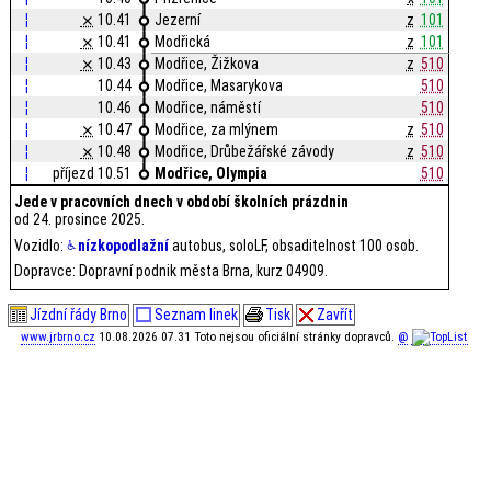
¦
⨯
10.41
Jezerní
z
101
¦
⨯
10.41
Modřická
z
101
¦
⨯
10.43
Modřice, Žižkova
z
510
¦
10.44
Modřice, Masarykova
510
¦
10.46
Modřice, náměstí
510
¦
⨯
10.47
Modřice, za mlýnem
z
510
¦
⨯
10.48
Modřice, Drůbežářské závody
z
510
¦
příjezd 10.51
Modřice, Olympia
510
Jede v pracovních dnech v období školních prázdnin
od 24. prosince 2025.
Vozidlo:
nízkopodlažní
autobus, soloLF, obsaditelnost 100 osob.
Dopravce: Dopravní podnik města Brna, kurz 04909.
Jízdní řády Brno
Seznam linek
Tisk
Zavřít
www.jrbrno.cz
10.08.2026 07.31 Toto nejsou oficiální stránky dopravců.
@