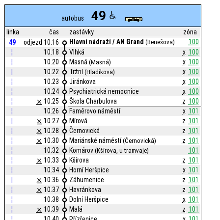
49
autobus
linka
čas
zastávky
zóna
Hlavní nádraží / AN Grand
100
49
odjezd 10.16
(Benešova)
¦
10.18
Vlhká
x
100
¦
10.20
Masná
x
100
(Masná)
¦
10.22
Tržní
x
100
(Hladíkova)
¦
10.23
Jiránkova
x
100
¦
10.24
Psychiatrická nemocnice
x
100
¦
⨯
10.25
Škola Charbulova
z
100
¦
10.26
Faměrovo náměstí
x
101
¦
⨯
10.27
Mírová
z
101
¦
⨯
10.28
Černovická
z
101
¦
⨯
10.30
Mariánské náměstí
z
101
(Černovická)
¦
10.32
Komárov
101
(Kšírova, u tramvaje)
¦
⨯
10.33
Kšírova
z
101
¦
10.34
Horní Heršpice
x
101
¦
⨯
10.36
Záhumenice
z
101
¦
⨯
10.37
Havránkova
z
101
¦
10.38
Dolní Heršpice
x
101
¦
⨯
10.39
Malá
z
101
¦
10.40
Přízřenice
x
101