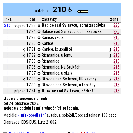
210
autobus
linka
čas
zastávky
zóna
Babice nad Svitavou, horní zastávka
220
210
odjezd 17.22
¦
17.24
Babice nad Svitavou, dolní zastávka
220
¦
17.28
Kanice, škola
215
¦
17.30
Kanice
215
¦
⨯
17.31
Kanice, koupaliště
z
215
¦
⨯
17.32
Řícmanice, u lomu
z
215
¦
17.35
Řícmanice
215
¦
17.36
Řícmanice, Na Štukách
215
¦
17.37
Řícmanice, u skály
215
¦
⨯
17.38
Bílovice nad Svitavou, UP závody
z
215
¦
17.39
Bílovice nad Svitavou, u kapličky
215
¦
příjezd 17.41
Bílovice nad Svitavou, nádraží
215
Jede v pracovních dnech
od 24. prosince 2025,
nejede v období letní a vánočních prázdnin
.
Vozidlo:
nízkopodlažní
autobus, solo2dLF, obsaditelnost 100 osob.
Dopravce: BDS-BUS, kurz 21002.