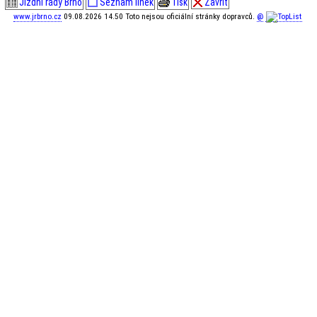
Jízdní řády Brno
Seznam linek
Tisk
Zavřít
www.jrbrno.cz
09.08.2026 14.50 Toto nejsou oficiální stránky dopravců.
@