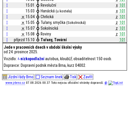
¦
15.01
Revoluční
x
101
¦
15.03
Hanácká
x
101
(u kostela)
¦
⨯
15.04
Chrlická
z
101
¦
⨯
15.05
Tuřany, smyčka
z
101
(Sokolnická)
¦
⨯
15.07
Sokolnická
z
101
¦
⨯
15.08
Roviny
z
101
¦
příjezd 15.10
Tuřany, Tovární
101
Jede v pracovních dnech v období školní výuky
od 24. prosince 2025.
Vozidlo:
nízkopodlažní
autobus, kloubLF, obsaditelnost 150 osob.
Dopravce: Dopravní podnik města Brna, kurz 04002.
Jízdní řády Brno
Seznam linek
Tisk
Zavřít
www.jrbrno.cz
07.08.2026 00.37 Toto nejsou oficiální stránky dopravců.
@