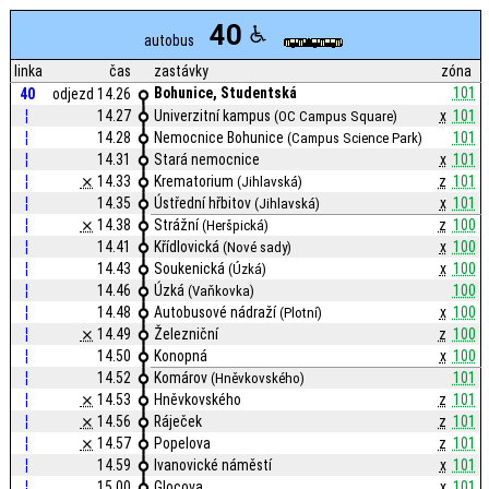
40
autobus
linka
čas
zastávky
zóna
Bohunice, Studentská
101
40
odjezd 14.26
¦
14.27
Univerzitní kampus
x
101
(OC Campus Square)
¦
14.28
Nemocnice Bohunice
101
(Campus Science Park)
¦
14.31
Stará nemocnice
x
101
¦
⨯
14.33
Krematorium
z
101
(Jihlavská)
¦
14.35
Ústřední hřbitov
x
101
(Jihlavská)
¦
⨯
14.38
Strážní
z
100
(Heršpická)
¦
14.41
Křídlovická
x
100
(Nové sady)
¦
14.43
Soukenická
x
100
(Úzká)
¦
14.46
Úzká
100
(Vaňkovka)
¦
14.48
Autobusové nádraží
x
100
(Plotní)
¦
⨯
14.49
Železniční
z
100
¦
14.50
Konopná
x
100
¦
14.52
Komárov
101
(Hněvkovského)
¦
⨯
14.53
Hněvkovského
z
101
¦
⨯
14.56
Ráječek
z
101
¦
⨯
14.57
Popelova
z
101
¦
14.59
Ivanovické náměstí
x
101
¦
15.00
Glocova
x
101