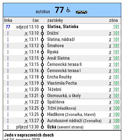
77
autobus
linka
čas
zastávky
zóna
Slatina, Slatinka
101
77
odjezd 13.10
¦
⨯
13.10
Drážní
z
101
¦
⨯
13.11
Slatina, nádraží
z
101
¦
⨯
13.12
Šmahova
z
101
¦
⨯
13.14
Řípská
z
101
¦
⨯
13.15
Areál Slatina
z
101
¦
⨯
13.15
Černovická terasa II
z
101
¦
⨯
13.16
Černovická terasa I
z
101
¦
⨯
13.18
Ericha Roučky
z
101
¦
⨯
13.19
Vlastimila Pecha
z
101
¦
⨯
13.20
Těžební
z
101
¦
⨯
13.21
Olomoucká, u školy
z
101
¦
⨯
13.22
Spáčilova
x
100
¦
⨯
13.25
Tržní
x
100
(Hladíkova)
¦
⨯
13.25
Hladíkova
z
100
(Zvonařka, hlavní)
¦
⨯
13.27
Autobusové nádraží
z
100
(Zvonařka)
¦
příjezd 13.30
Úzká
100
(severní strana)
Jede v nepracovních dnech
od 24. prosince 2025.