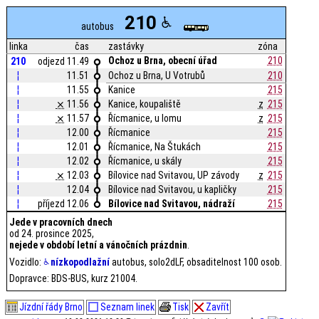
210
autobus
linka
čas
zastávky
zóna
Ochoz u Brna, obecní úřad
210
210
odjezd 11.49
¦
11.51
Ochoz u Brna, U Votrubů
210
¦
11.55
Kanice
215
¦
⨯
11.56
Kanice, koupaliště
z
215
¦
⨯
11.57
Řícmanice, u lomu
z
215
¦
12.00
Řícmanice
215
¦
12.01
Řícmanice, Na Štukách
215
¦
12.02
Řícmanice, u skály
215
¦
⨯
12.03
Bílovice nad Svitavou, UP závody
z
215
¦
12.04
Bílovice nad Svitavou, u kapličky
215
¦
příjezd 12.06
Bílovice nad Svitavou, nádraží
215
Jede v pracovních dnech
od 24. prosince 2025,
nejede v období letní a vánočních prázdnin
.
Vozidlo:
nízkopodlažní
autobus, solo2dLF, obsaditelnost 100 osob.
Dopravce: BDS-BUS, kurz 21004.
Jízdní řády Brno
Seznam linek
Tisk
Zavřít