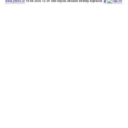
www.jrbrno.cz
10.08.2026 12.39 Toto nejsou oficiální stránky dopravců.
@