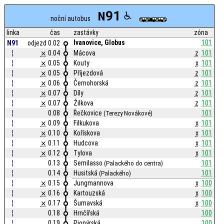
91
N
noční autobus
linka
čas
zastávky
zóna
Ivanovice, Globus
101
N91
odjezd 0.02
¦
⨯
0.04
Mácova
z
101
¦
⨯
0.05
Kouty
x
101
¦
⨯
0.05
Příjezdová
z
101
¦
⨯
0.06
Černohorská
z
101
¦
⨯
0.07
Díly
z
101
¦
⨯
0.07
Žilkova
z
101
¦
0.08
Řečkovice
101
(Terezy Novákové)
¦
⨯
0.09
Filkukova
x
101
¦
⨯
0.10
Kořískova
x
101
¦
⨯
0.11
Hudcova
x
101
¦
⨯
0.12
Tylova
x
101
¦
0.13
Semilasso
101
(Palackého do centra)
¦
0.14
Husitská
101
(Palackého)
¦
⨯
0.15
Jungmannova
x
100
¦
⨯
0.16
Kartouzská
x
100
¦
⨯
0.17
Šumavská
x
100
¦
0.18
Hrnčířská
100
¦
0.19
Pionýrská
100