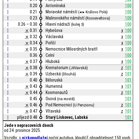
¦
0.20
Antonínská
100
¦
0.21
Moravské náměstí
100
(◂ ▸ Královo Pole)
¦
0.23
Malinovského náměstí
100
(Rooseveltova)
¦
0.26 – 0.30
Hlavní nádraží
100
(kolej 3)
¦
⨯
0.31
Hybešova
x
100
¦
⨯
0.32
Václavská
x
100
¦
⨯
0.34
Poříčí
x
100
¦
⨯
0.35
Nemocnice Milosrdných bratří
x
100
¦
0.36
Celní
100
¦
⨯
0.37
Hluboká
x
100
¦
⨯
0.38
Krematorium
z
101
(Jihlavská)
¦
⨯
0.39
Uzbecká
z
101
(Dlouhá)
¦
0.40
Běloruská
101
¦
⨯
0.43
Humenná
x
101
¦
⨯
0.44
Kosmonautů
z
101
¦
0.45
Osová
101
(na mostě)
¦
⨯
0.46
Pod Nemocnicí
z
101
(U Penzionu)
¦
⨯
0.47
Vltavská
z
101
¦
příjezd 0.48
Starý Lískovec, Labská
101
Jede v nepracovních dnech
od 24. prosince 2025.
Vozidlo:
nízkopodlažní
noční autobus, kloubLF, obsaditelnost 150 osob.