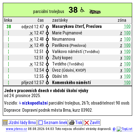
38
parciální trolejbus
linka
čas
zastávky
zóna
Masarykova čtvrť, Preslova
100
38
odjezd 12.47
¦
⨯
12.47
Marie Pujmanové
z
100
¦
⨯
12.48
Neumannova
z
100
¦
⨯
12.49
Pavlíkova
z
100
(Preslova)
¦
12.51
Vaňkovo náměstí
x
100
(Tvrdého)
¦
12.51
Žlutý kopec
x
100
¦
⨯
12.52
Tvrdého
z
100
(Tvrdého)
¦
12.54
Úvoz
x
100
(Údolní, KVOP)
¦
12.55
Obilní trh
x
100
¦
příjezd 12.57
Komenského náměstí
100
Jede v pracovních dnech v období školní výuky
od 24. prosince 2025.
Vozidlo:
nízkopodlažní
parciální trolejbus, 26Tr, obsaditelnost 90 osob.
Dopravce: Dopravní podnik města Brna, kurz 03902.
Jízdní řády Brno
Seznam linek
Tisk
Zavřít
www.jrbrno.cz
08.08.2026 04.03 Toto nejsou oficiální stránky dopravců.
@