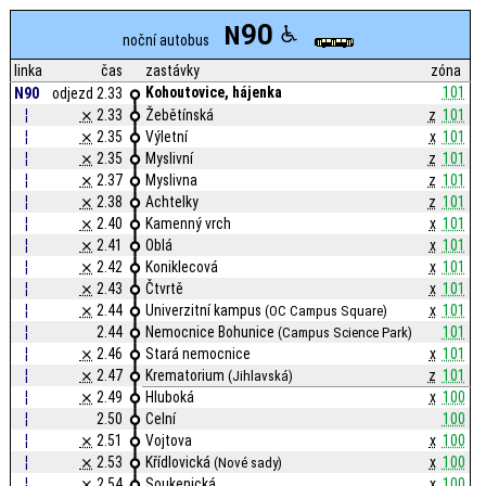
90
N
noční autobus
linka
čas
zastávky
zóna
Kohoutovice, hájenka
101
N90
odjezd 2.33
¦
⨯
2.33
Žebětínská
z
101
¦
⨯
2.35
Výletní
x
101
¦
⨯
2.35
Myslivní
z
101
¦
⨯
2.37
Myslivna
z
101
¦
⨯
2.38
Achtelky
z
101
¦
⨯
2.40
Kamenný vrch
x
101
¦
⨯
2.41
Oblá
x
101
¦
⨯
2.42
Koniklecová
x
101
¦
⨯
2.43
Čtvrtě
x
101
¦
⨯
2.44
Univerzitní kampus
x
101
(OC Campus Square)
¦
2.44
Nemocnice Bohunice
101
(Campus Science Park)
¦
⨯
2.46
Stará nemocnice
x
101
¦
⨯
2.47
Krematorium
z
101
(Jihlavská)
¦
⨯
2.49
Hluboká
x
100
¦
2.50
Celní
100
¦
⨯
2.51
Vojtova
x
100
¦
⨯
2.53
Křídlovická
x
100
(Nové sady)
¦
⨯
2.54
Soukenická
x
100