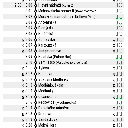
¦
2.56 – 3.00
Hlavní nádraží
100
(kolej 2)
¦
3.01
Malinovského náměstí
100
(Rooseveltova)
¦
3.02
Moravské náměstí
100
(◂ ▸ Královo Pole)
¦
3.03
Antonínská
100
¦
3.04
Pionýrská
100
¦
3.05
Hrnčířská
100
¦
⨯
3.06
Šumavská
x
100
¦
⨯
3.07
Kartouzská
x
100
¦
⨯
3.08
Jungmannova
x
100
¦
3.09
Husitská
101
(Palackého)
¦
3.10
Semilasso
101
(Palackého z centra)
¦
⨯
3.11
Tylova
x
101
¦
⨯
3.12
Hudcova
x
101
¦
⨯
3.12
Vozovna Medlánky
z
101
¦
⨯
3.13
Medlánky, škola
z
101
¦
⨯
3.14
Medlánky
x
101
¦
⨯
3.15
Olšanského
z
101
¦
3.16
Řečkovice
101
(Medlánecká)
¦
⨯
3.17
Palackého náměstí
x
101
¦
⨯
3.18
Kronova
z
101
¦
⨯
3.19
Jandáskova
z
101
¦
⨯
3.20
Mokrá Hora
z
101