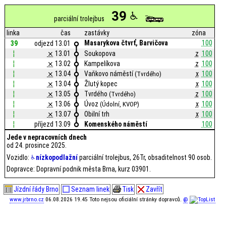
39
parciální trolejbus
linka
čas
zastávky
zóna
Masarykova čtvrť, Barvičova
100
39
odjezd 13.01
¦
⨯
13.01
Soukopova
z
100
¦
⨯
13.02
Kampelíkova
z
100
¦
⨯
13.04
Vaňkovo náměstí
x
100
(Tvrdého)
¦
⨯
13.04
Žlutý kopec
x
100
¦
⨯
13.05
Tvrdého
z
100
(Tvrdého)
¦
⨯
13.06
Úvoz
x
100
(Údolní, KVOP)
¦
⨯
13.07
Obilní trh
x
100
¦
příjezd 13.09
Komenského náměstí
100
Jede v nepracovních dnech
od 24. prosince 2025.
Vozidlo:
nízkopodlažní
parciální trolejbus, 26Tr, obsaditelnost 90 osob.
Dopravce: Dopravní podnik města Brna, kurz 03901.
Jízdní řády Brno
Seznam linek
Tisk
Zavřít
www.jrbrno.cz
06.08.2026 19.45 Toto nejsou oficiální stránky dopravců.
@