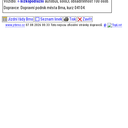
Vozidlo:
nízkopodlažní
autobus, soloLF, obsaditelnost 100 osob.
Dopravce: Dopravní podnik města Brna, kurz 04104.
Jízdní řády Brno
Seznam linek
Tisk
Zavřít
www.jrbrno.cz
07.08.2026 00.33 Toto nejsou oficiální stránky dopravců.
@