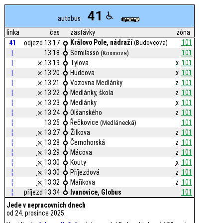
41
autobus
linka
čas
zastávky
zóna
Královo Pole, nádraží
101
41
odjezd 13.17
(Budovcova)
¦
13.18
Semilasso
101
(Kosmova)
¦
⨯
13.19
Tylova
x
101
¦
⨯
13.20
Hudcova
x
101
¦
⨯
13.21
Vozovna Medlánky
z
101
¦
⨯
13.22
Medlánky, škola
z
101
¦
⨯
13.23
Medlánky
x
101
¦
⨯
13.24
Olšanského
z
101
¦
13.25
Řečkovice
101
(Medlánecká)
¦
⨯
13.27
Žilkova
z
101
¦
⨯
13.28
Černohorská
z
101
¦
⨯
13.29
Mácova
z
101
¦
⨯
13.30
Kouty
x
101
¦
⨯
13.30
Příjezdová
z
101
¦
⨯
13.32
Maříkova
z
101
¦
příjezd 13.34
Ivanovice, Globus
101
Jede v nepracovních dnech
od 24. prosince 2025.