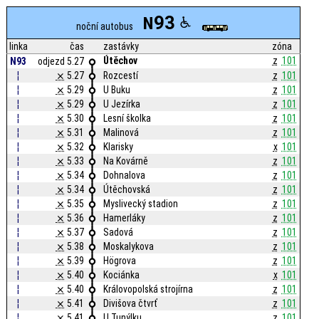
93
N
noční autobus
linka
čas
zastávky
zóna
Útěchov
z
101
N93
odjezd 5.27
¦
⨯
5.27
Rozcestí
z
101
¦
⨯
5.29
U Buku
z
101
¦
⨯
5.29
U Jezírka
z
101
¦
⨯
5.30
Lesní školka
z
101
¦
⨯
5.31
Malinová
z
101
¦
⨯
5.32
Klarisky
x
101
¦
⨯
5.33
Na Kovárně
z
101
¦
⨯
5.34
Dohnalova
z
101
¦
⨯
5.34
Útěchovská
z
101
¦
⨯
5.35
Myslivecký stadion
z
101
¦
⨯
5.36
Hamerláky
z
101
¦
⨯
5.37
Sadová
z
101
¦
⨯
5.38
Moskalykova
z
101
¦
⨯
5.39
Högrova
z
101
¦
⨯
5.40
Kociánka
x
101
¦
⨯
5.40
Královopolská strojírna
z
101
¦
⨯
5.41
Divišova čtvrť
z
101
¦
⨯
5.41
U Tunýlku
z
101