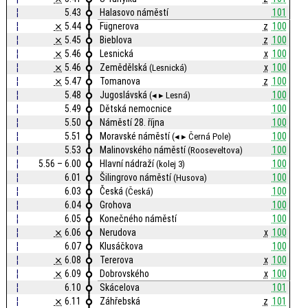
¦
5.43
Halasovo náměstí
101
¦
⨯
5.44
Fügnerova
z
100
¦
⨯
5.45
Bieblova
z
100
¦
⨯
5.46
Lesnická
x
100
¦
⨯
5.46
Zemědělská
x
100
(Lesnická)
¦
⨯
5.47
Tomanova
z
100
¦
5.48
Jugoslávská
100
(◂ ▸ Lesná)
¦
5.49
Dětská nemocnice
100
¦
5.50
Náměstí 28. října
100
¦
5.51
Moravské náměstí
100
(◂ ▸ Černá Pole)
¦
5.53
Malinovského náměstí
100
(Rooseveltova)
¦
5.56 – 6.00
Hlavní nádraží
100
(kolej 3)
¦
6.01
Šilingrovo náměstí
100
(Husova)
¦
6.03
Česká
100
(Česká)
¦
6.04
Grohova
100
¦
6.05
Konečného náměstí
100
¦
⨯
6.06
Nerudova
x
100
¦
6.07
Klusáčkova
100
¦
⨯
6.08
Tererova
x
100
¦
⨯
6.09
Dobrovského
x
100
¦
6.10
Skácelova
101
¦
⨯
6.11
Záhřebská
z
101