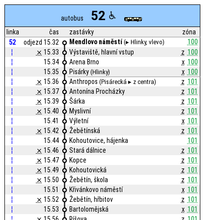
52
autobus
linka
čas
zastávky
zóna
Mendlovo náměstí
100
52
odjezd 15.32
(▸ Hlinky, vlevo)
¦
⨯
15.33
Výstaviště, hlavní vstup
z
100
¦
15.34
Arena Brno
x
100
¦
15.35
Pisárky
x
100
(Hlinky)
¦
⨯
15.36
Anthropos
z
101
(Pisárecká ▸ z centra)
¦
⨯
15.37
Antonína Procházky
z
101
¦
⨯
15.39
Šárka
z
101
¦
⨯
15.40
Myslivní
z
101
¦
15.41
Výletní
x
101
¦
⨯
15.42
Žebětínská
z
101
¦
15.44
Kohoutovice, hájenka
101
¦
⨯
15.46
Stará dálnice
z
101
¦
⨯
15.47
Kopce
z
101
¦
⨯
15.49
Kohoutovická
z
101
¦
⨯
15.50
Žebětín, škola
z
101
¦
15.51
Křivánkovo náměstí
x
101
¦
⨯
15.52
Žebětín, hřbitov
z
101
¦
15.53
Bartolomějská
x
101
¦
⨯
15.56
Ríšova
z
101