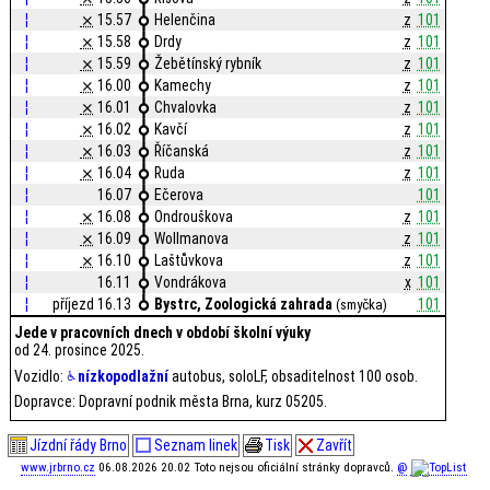
¦
⨯
15.57
Helenčina
z
101
¦
⨯
15.58
Drdy
z
101
¦
⨯
15.59
Žebětínský rybník
z
101
¦
⨯
16.00
Kamechy
z
101
¦
⨯
16.01
Chvalovka
z
101
¦
⨯
16.02
Kavčí
z
101
¦
⨯
16.03
Říčanská
z
101
¦
⨯
16.04
Ruda
z
101
¦
16.07
Ečerova
101
¦
⨯
16.08
Ondrouškova
z
101
¦
⨯
16.09
Wollmanova
z
101
¦
⨯
16.10
Laštůvkova
z
101
¦
16.11
Vondrákova
x
101
¦
příjezd 16.13
Bystrc, Zoologická zahrada
101
(smyčka)
Jede v pracovních dnech v období školní výuky
od 24. prosince 2025.
Vozidlo:
nízkopodlažní
autobus, soloLF, obsaditelnost 100 osob.
Dopravce: Dopravní podnik města Brna, kurz 05205.
Jízdní řády Brno
Seznam linek
Tisk
Zavřít
www.jrbrno.cz
06.08.2026 20.02 Toto nejsou oficiální stránky dopravců.
@