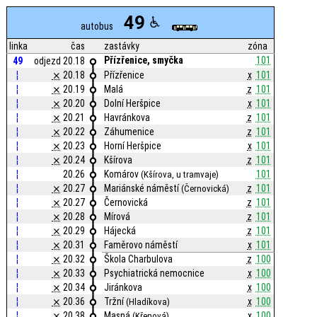
49
autobus
linka
čas
zastávky
zóna
Přízřenice, smyčka
101
49
odjezd 20.18
¦
⨯
20.18
Přízřenice
x
101
¦
⨯
20.19
Malá
z
101
¦
⨯
20.20
Dolní Heršpice
x
101
¦
⨯
20.21
Havránkova
z
101
¦
⨯
20.22
Záhumenice
z
101
¦
⨯
20.23
Horní Heršpice
x
101
¦
⨯
20.24
Kšírova
z
101
¦
20.26
Komárov
101
(Kšírova, u tramvaje)
¦
⨯
20.27
Mariánské náměstí
z
101
(Černovická)
¦
⨯
20.27
Černovická
z
101
¦
⨯
20.28
Mírová
z
101
¦
⨯
20.29
Hájecká
z
101
¦
⨯
20.31
Faměrovo náměstí
x
101
¦
⨯
20.32
Škola Charbulova
z
100
¦
⨯
20.33
Psychiatrická nemocnice
x
100
¦
⨯
20.34
Jiránkova
x
100
¦
⨯
20.36
Tržní
x
100
(Hladíkova)
¦
⨯
20.38
Masná
x
100
(Křenová)