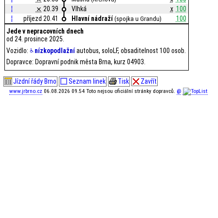
¦
⨯
20.39
Vlhká
x
100
¦
příjezd 20.41
Hlavní nádraží
100
(spojka u Grandu)
Jede v nepracovních dnech
od 24. prosince 2025.
Vozidlo:
nízkopodlažní
autobus, soloLF, obsaditelnost 100 osob.
Dopravce: Dopravní podnik města Brna, kurz 04903.
Jízdní řády Brno
Seznam linek
Tisk
Zavřít
www.jrbrno.cz
06.08.2026 09.54 Toto nejsou oficiální stránky dopravců.
@