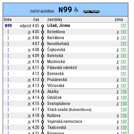
99
N
noční autobus
linka
čas
zastávky
zóna
Líšeň, Jírova
101
N99
odjezd 4.05
¦
⨯
4.05
Rotreklova
x
101
¦
⨯
4.06
Bartákova
x
101
¦
4.07
Novolíšeňská
101
¦
⨯
4.08
Čejkovická
z
101
¦
⨯
4.09
Bořetická
z
101
¦
⨯
4.10
Mutěnická
z
101
¦
⨯
4.11
Pálavské náměstí
x
101
¦
4.12
Bzenecká
101
¦
⨯
4.13
Prušánecká
z
101
¦
⨯
4.13
Vlčnovská
z
101
¦
⨯
4.14
Akátky
z
100
¦
⨯
4.14
Údolíček
z
100
¦
⨯
4.15
Svatoplukova
z
100
¦
4.17
Stará osada
100
(Bubeníčkova)
¦
⨯
4.18
Kuldova
x
100
¦
⨯
4.19
Vojenská nemocnice
x
100
¦
⨯
4.20
Tkalcovská
x
100
¦
⨯
4.21
Körnerova
x
100