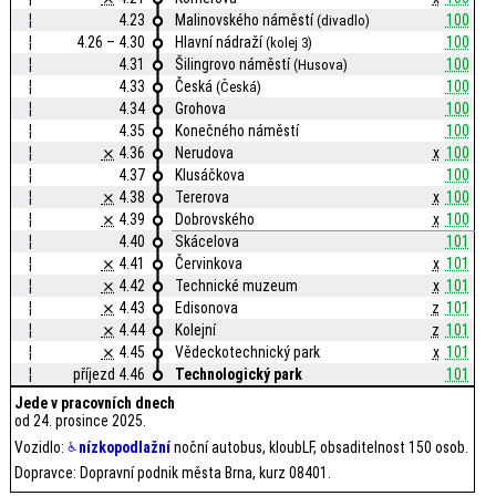
¦
4.23
Malinovského náměstí
100
(divadlo)
¦
4.26 – 4.30
Hlavní nádraží
100
(kolej 3)
¦
4.31
Šilingrovo náměstí
100
(Husova)
¦
4.33
Česká
100
(Česká)
¦
4.34
Grohova
100
¦
4.35
Konečného náměstí
100
¦
⨯
4.36
Nerudova
x
100
¦
4.37
Klusáčkova
100
¦
⨯
4.38
Tererova
x
100
¦
⨯
4.39
Dobrovského
x
100
¦
4.40
Skácelova
101
¦
⨯
4.41
Červinkova
x
101
¦
⨯
4.42
Technické muzeum
x
101
¦
⨯
4.43
Edisonova
z
101
¦
⨯
4.44
Kolejní
z
101
¦
⨯
4.45
Vědeckotechnický park
x
101
¦
příjezd 4.46
Technologický park
101
Jede v pracovních dnech
od 24. prosince 2025.
Vozidlo:
nízkopodlažní
noční autobus, kloubLF, obsaditelnost 150 osob.
Dopravce: Dopravní podnik města Brna, kurz 08401.