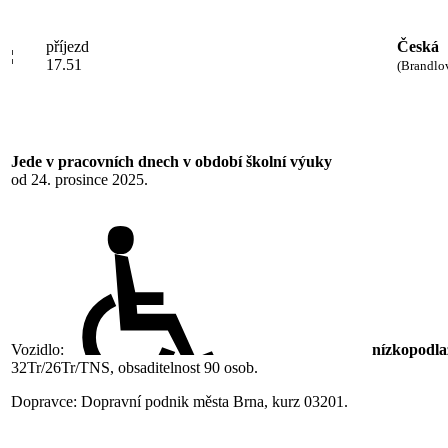
příjezd
Česká
¦
17.51
(Brandlo
Jede v pracovních dnech v období školní výuky
od 24. prosince 2025.
Vozidlo:
nízkopodla
32Tr/26Tr/TNS, obsaditelnost 90 osob.
Dopravce: Dopravní podnik města Brna, kurz 03201.