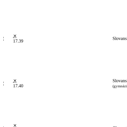
⨯
¦
Slovans
17.39
⨯
Slovans
¦
17.40
(gymnáz
⨯