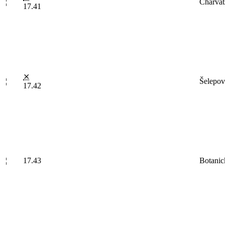
¦
Charvat
17.41
⨯
¦
Šelepov
17.42
¦
17.43
Botanic