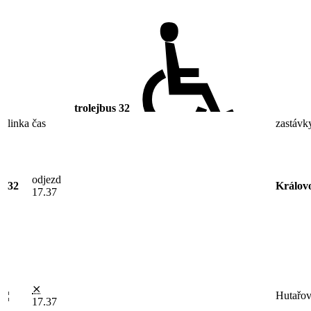
trolejbus
32
linka
čas
zastávk
odjezd
32
Královo
17.37
⨯
¦
Hutařo
17.37