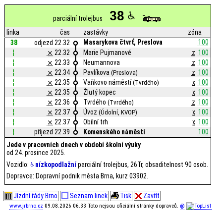
38
parciální trolejbus
linka
čas
zastávky
zóna
Masarykova čtvrť, Preslova
100
38
odjezd 22.32
¦
⨯
22.32
Marie Pujmanové
z
100
¦
⨯
22.33
Neumannova
z
100
¦
⨯
22.34
Pavlíkova
z
100
(Preslova)
¦
⨯
22.35
Vaňkovo náměstí
x
100
(Tvrdého)
¦
⨯
22.35
Žlutý kopec
x
100
¦
⨯
22.36
Tvrdého
z
100
(Tvrdého)
¦
⨯
22.37
Úvoz
x
100
(Údolní, KVOP)
¦
⨯
22.37
Obilní trh
x
100
¦
příjezd 22.39
Komenského náměstí
100
Jede v pracovních dnech v období školní výuky
od 24. prosince 2025.
Vozidlo:
nízkopodlažní
parciální trolejbus, 26Tr, obsaditelnost 90 osob.
Dopravce: Dopravní podnik města Brna, kurz 03902.
Jízdní řády Brno
Seznam linek
Tisk
Zavřít
www.jrbrno.cz
09.08.2026 06.33 Toto nejsou oficiální stránky dopravců.
@