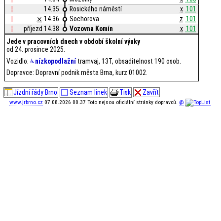
¦
14.35
Rosického náměstí
x
101
¦
⨯
14.36
Sochorova
z
101
¦
příjezd 14.38
Vozovna Komín
x
101
Jede v pracovních dnech v období školní výuky
od 24. prosince 2025.
Vozidlo:
nízkopodlažní
tramvaj, 13T, obsaditelnost 190 osob.
Dopravce: Dopravní podnik města Brna, kurz 01002.
Jízdní řády Brno
Seznam linek
Tisk
Zavřít
www.jrbrno.cz
07.08.2026 00.37 Toto nejsou oficiální stránky dopravců.
@