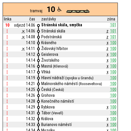
10
tramvaj
linka
čas
zastávky
zóna
Stránská skála, smyčka
101
10
odjezd 14.06
¦
⨯
14.06
Stránská skála
z
101
¦
⨯
14.08
Podstránská
z
101
¦
14.10
Krásného
x
100
¦
⨯
14.11
Židovský hřbitov
z
100
¦
14.12
Geislerova
x
100
¦
14.14
Životského
x
100
¦
14.16
Masná
x
100
(Křenová)
¦
14.17
Vlhká
x
100
¦
14.19
Hlavní nádraží
100
(spojka u Grandu)
¦
14.21
Malinovského náměstí
100
(Rooseveltova)
¦
14.25
Česká
100
(Česká)
¦
14.26
Grohova
100
¦
14.28
Konečného náměstí
100
¦
14.29
Rybkova
x
100
¦
14.31
Tábor
100
(Veveří)
¦
14.32
Králova
x
100
¦
14.33
Burianovo náměstí
x
100
¦
14.34
Mozolky
x
100