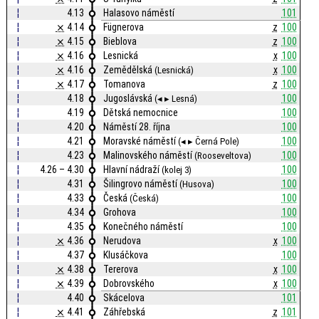
¦
4.13
Halasovo náměstí
101
¦
⨯
4.14
Fügnerova
z
100
¦
⨯
4.15
Bieblova
z
100
¦
⨯
4.16
Lesnická
x
100
¦
⨯
4.16
Zemědělská
x
100
(Lesnická)
¦
⨯
4.17
Tomanova
z
100
¦
4.18
Jugoslávská
100
(◂ ▸ Lesná)
¦
4.19
Dětská nemocnice
100
¦
4.20
Náměstí 28. října
100
¦
4.21
Moravské náměstí
100
(◂ ▸ Černá Pole)
¦
4.23
Malinovského náměstí
100
(Rooseveltova)
¦
4.26 – 4.30
Hlavní nádraží
100
(kolej 3)
¦
4.31
Šilingrovo náměstí
100
(Husova)
¦
4.33
Česká
100
(Česká)
¦
4.34
Grohova
100
¦
4.35
Konečného náměstí
100
¦
⨯
4.36
Nerudova
x
100
¦
4.37
Klusáčkova
100
¦
⨯
4.38
Tererova
x
100
¦
⨯
4.39
Dobrovského
x
100
¦
4.40
Skácelova
101
¦
⨯
4.41
Záhřebská
z
101