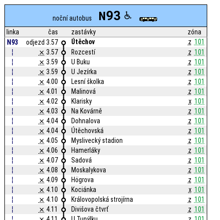
93
N
noční autobus
linka
čas
zastávky
zóna
Útěchov
z
101
N93
odjezd 3.57
¦
⨯
3.57
Rozcestí
z
101
¦
⨯
3.59
U Buku
z
101
¦
⨯
3.59
U Jezírka
z
101
¦
⨯
4.00
Lesní školka
z
101
¦
⨯
4.01
Malinová
z
101
¦
⨯
4.02
Klarisky
x
101
¦
⨯
4.03
Na Kovárně
z
101
¦
⨯
4.04
Dohnalova
z
101
¦
⨯
4.04
Útěchovská
z
101
¦
⨯
4.05
Myslivecký stadion
z
101
¦
⨯
4.06
Hamerláky
z
101
¦
⨯
4.07
Sadová
z
101
¦
⨯
4.08
Moskalykova
z
101
¦
⨯
4.09
Högrova
z
101
¦
⨯
4.10
Kociánka
x
101
¦
⨯
4.10
Královopolská strojírna
z
101
¦
⨯
4.11
Divišova čtvrť
z
101
¦
⨯
4.11
U Tunýlku
z
101