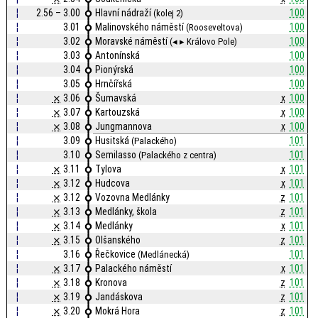
¦
2.56 – 3.00
Hlavní nádraží
100
(kolej 2)
¦
3.01
Malinovského náměstí
100
(Rooseveltova)
¦
3.02
Moravské náměstí
100
(◂ ▸ Královo Pole)
¦
3.03
Antonínská
100
¦
3.04
Pionýrská
100
¦
3.05
Hrnčířská
100
¦
⨯
3.06
Šumavská
x
100
¦
⨯
3.07
Kartouzská
x
100
¦
⨯
3.08
Jungmannova
x
100
¦
3.09
Husitská
101
(Palackého)
¦
3.10
Semilasso
101
(Palackého z centra)
¦
⨯
3.11
Tylova
x
101
¦
⨯
3.12
Hudcova
x
101
¦
⨯
3.12
Vozovna Medlánky
z
101
¦
⨯
3.13
Medlánky, škola
z
101
¦
⨯
3.14
Medlánky
x
101
¦
⨯
3.15
Olšanského
z
101
¦
3.16
Řečkovice
101
(Medlánecká)
¦
⨯
3.17
Palackého náměstí
x
101
¦
⨯
3.18
Kronova
z
101
¦
⨯
3.19
Jandáskova
z
101
¦
⨯
3.20
Mokrá Hora
z
101