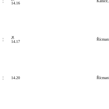
¦
Kanice,
14.16
⨯
¦
Řícmani
14.17
¦
14.20
Řícman