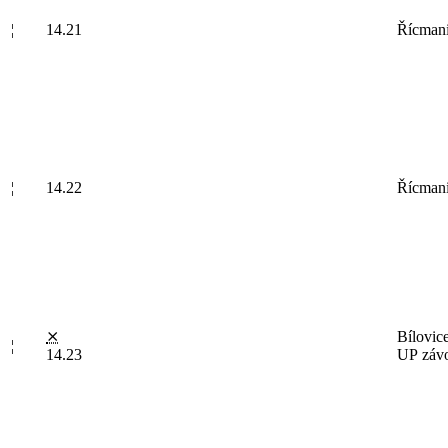
¦
14.21
Řícmani
¦
14.22
Řícmani
⨯
Bílovic
¦
14.23
UP záv