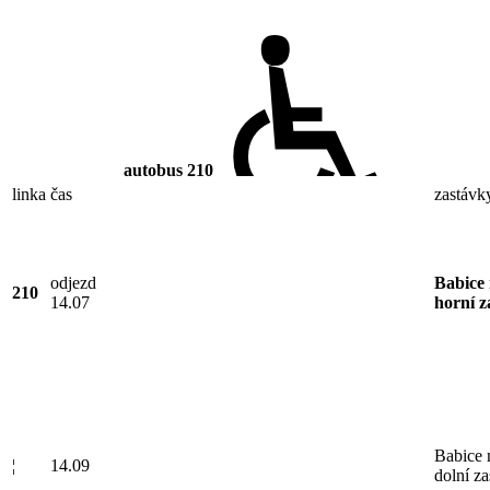
autobus
210
linka
čas
zastávk
odjezd
Babice 
210
14.07
horní z
Babice 
¦
14.09
dolní z