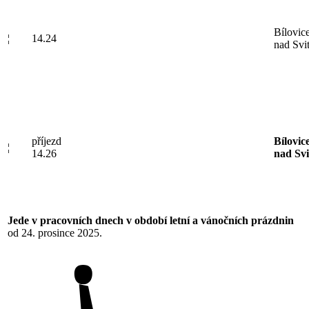
Bílovic
¦
14.24
nad Svi
příjezd
Bílovic
¦
14.26
nad Svi
Jede v pracovních dnech v období letní a vánočních prázdnin
od 24. prosince 2025.