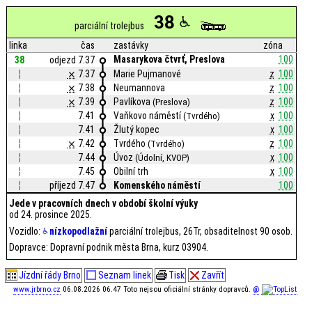
38
parciální trolejbus
linka
čas
zastávky
zóna
Masarykova čtvrť, Preslova
100
38
odjezd 7.37
¦
⨯
7.37
Marie Pujmanové
z
100
¦
⨯
7.38
Neumannova
z
100
¦
⨯
7.39
Pavlíkova
z
100
(Preslova)
¦
7.41
Vaňkovo náměstí
x
100
(Tvrdého)
¦
7.41
Žlutý kopec
x
100
¦
⨯
7.42
Tvrdého
z
100
(Tvrdého)
¦
7.44
Úvoz
x
100
(Údolní, KVOP)
¦
7.45
Obilní trh
x
100
¦
příjezd 7.47
Komenského náměstí
100
Jede v pracovních dnech v období školní výuky
od 24. prosince 2025.
Vozidlo:
nízkopodlažní
parciální trolejbus, 26Tr, obsaditelnost 90 osob.
Dopravce: Dopravní podnik města Brna, kurz 03904.
Jízdní řády Brno
Seznam linek
Tisk
Zavřít
www.jrbrno.cz
06.08.2026 06.47 Toto nejsou oficiální stránky dopravců.
@