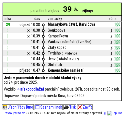
39
parciální trolejbus
linka
čas
zastávky
zóna
Masarykova čtvrť, Barvičova
100
39
odjezd 10.38
¦
⨯
10.38
Soukopova
z
100
¦
⨯
10.39
Kampelíkova
z
100
¦
10.41
Vaňkovo náměstí
x
100
(Tvrdého)
¦
10.41
Žlutý kopec
x
100
¦
⨯
10.42
Tvrdého
z
100
(Tvrdého)
¦
10.44
Úvoz
x
100
(Údolní, KVOP)
¦
10.45
Obilní trh
x
100
¦
příjezd 10.47
Komenského náměstí
100
Jede v pracovních dnech v období školní výuky
od 24. prosince 2025.
Vozidlo:
nízkopodlažní
parciální trolejbus, 26Tr, obsaditelnost 90 osob.
Dopravce: Dopravní podnik města Brna, kurz 03905.
Jízdní řády Brno
Seznam linek
Tisk
Zavřít
www.jrbrno.cz
06.08.2026 14.42 Toto nejsou oficiální stránky dopravců.
@