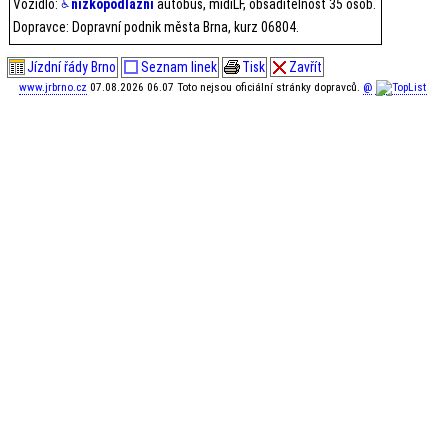
Vozidlo:
nízkopodlažní
autobus, midiLF, obsaditelnost 35 osob.
Dopravce: Dopravní podnik města Brna, kurz 06804.
Jízdní řády Brno
Seznam linek
Tisk
Zavřít
www.jrbrno.cz
07.08.2026 06.07 Toto nejsou oficiální stránky dopravců.
@