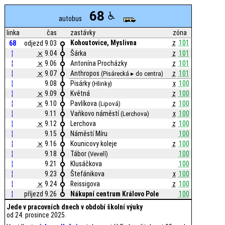
68
autobus
linka
čas
zastávky
zóna
Kohoutovice, Myslivna
z
101
68
odjezd 9.03
¦
⨯
9.04
Šárka
z
101
¦
⨯
9.06
Antonína Procházky
z
101
¦
⨯
9.07
Anthropos
z
101
(Pisárecká ▸ do centra)
¦
9.08
Pisárky
x
100
(Hlinky)
¦
⨯
9.09
Květná
z
100
¦
⨯
9.10
Pavlíkova
z
100
(Lipová)
¦
9.11
Vaňkovo náměstí
x
100
(Lerchova)
¦
⨯
9.12
Lerchova
z
100
¦
9.15
Náměstí Míru
100
¦
⨯
9.16
Kounicovy koleje
z
100
¦
9.18
Tábor
100
(Veveří)
¦
9.21
Klusáčkova
100
¦
9.23
Štefánikova
x
100
¦
⨯
9.24
Reissigova
z
100
¦
příjezd 9.26
Nákupní centrum Královo Pole
100
Jede v pracovních dnech v období školní výuky
od 24. prosince 2025.