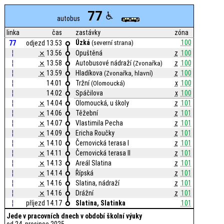
77
autobus
linka
čas
zastávky
zóna
Úzká
100
77
odjezd 13.53
(severní strana)
¦
⨯
13.56
Opuštěná
z
100
¦
⨯
13.58
Autobusové nádraží
z
100
(Zvonařka)
¦
⨯
13.59
Hladíkova
z
100
(Zvonařka, hlavní)
¦
14.01
Tržní
x
100
(Olomoucká)
¦
14.02
Spáčilova
x
100
¦
⨯
14.04
Olomoucká, u školy
z
101
¦
⨯
14.06
Těžební
z
101
¦
⨯
14.07
Vlastimila Pecha
z
101
¦
⨯
14.09
Ericha Roučky
z
101
¦
⨯
14.10
Černovická terasa I
z
101
¦
⨯
14.11
Černovická terasa II
z
101
¦
⨯
14.13
Areál Slatina
z
101
¦
⨯
14.14
Řípská
z
101
¦
⨯
14.16
Slatina, nádraží
z
101
¦
⨯
14.16
Drážní
z
101
¦
příjezd 14.17
Slatina, Slatinka
101
Jede v pracovních dnech v období školní výuky
od 24. prosince 2025.