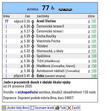
77
autobus
linka
čas
zastávky
zóna
Areál Slatina
z
101
77
odjezd 5.26
¦
⨯
5.26
Černovická terasa II
z
101
¦
⨯
5.27
Černovická terasa I
z
101
¦
⨯
5.29
Ericha Roučky
z
101
¦
⨯
5.30
Vlastimila Pecha
z
101
¦
⨯
5.31
Těžební
z
101
¦
⨯
5.32
Olomoucká, u školy
z
101
¦
⨯
5.33
Spáčilova
x
100
¦
⨯
5.36
Tržní
x
100
(Hladíkova)
¦
⨯
5.36
Hladíkova
z
100
(Zvonařka, hlavní)
¦
⨯
5.38
Autobusové nádraží
z
100
(Zvonařka)
¦
příjezd 5.41
Úzká
100
(severní strana)
Jede v pracovních dnech v období školní výuky
od 24. prosince 2025.
Vozidlo:
nízkopodlažní
autobus, kloubLF, obsaditelnost 150 osob.
Dopravce: Dopravní podnik města Brna, kurz 04007.
Jízdní řády Brno
Seznam linek
Tisk
Zavřít