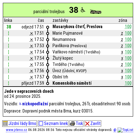
38
parciální trolejbus
linka
čas
zastávky
zóna
Masarykova čtvrť, Preslova
100
38
odjezd 17.51
¦
⨯
17.51
Marie Pujmanové
z
100
¦
⨯
17.52
Neumannova
z
100
¦
⨯
17.53
Pavlíkova
z
100
(Preslova)
¦
⨯
17.54
Vaňkovo náměstí
x
100
(Tvrdého)
¦
⨯
17.54
Žlutý kopec
x
100
¦
⨯
17.55
Tvrdého
z
100
(Tvrdého)
¦
⨯
17.56
Úvoz
x
100
(Údolní, KVOP)
¦
⨯
17.57
Obilní trh
x
100
¦
příjezd 17.59
Komenského náměstí
100
Jede v nepracovních dnech
od 24. prosince 2025.
Vozidlo:
nízkopodlažní
parciální trolejbus, 26Tr, obsaditelnost 90 osob.
Dopravce: Dopravní podnik města Brna, kurz 03015.
Jízdní řády Brno
Seznam linek
Tisk
Zavřít
www.jrbrno.cz
06.08.2026 08.56 Toto nejsou oficiální stránky dopravců.
@