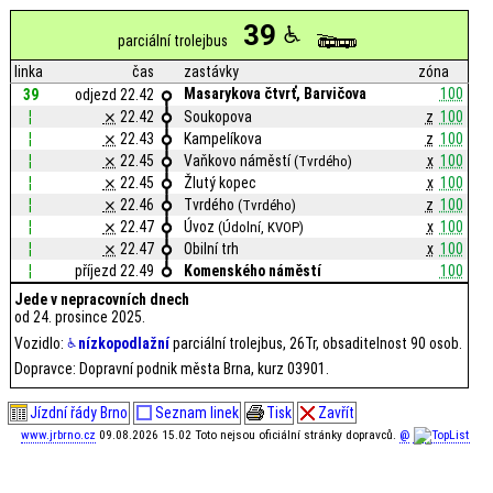
39
parciální trolejbus
linka
čas
zastávky
zóna
Masarykova čtvrť, Barvičova
100
39
odjezd 22.42
¦
⨯
22.42
Soukopova
z
100
¦
⨯
22.43
Kampelíkova
z
100
¦
⨯
22.45
Vaňkovo náměstí
x
100
(Tvrdého)
¦
⨯
22.45
Žlutý kopec
x
100
¦
⨯
22.46
Tvrdého
z
100
(Tvrdého)
¦
⨯
22.47
Úvoz
x
100
(Údolní, KVOP)
¦
⨯
22.47
Obilní trh
x
100
¦
příjezd 22.49
Komenského náměstí
100
Jede v nepracovních dnech
od 24. prosince 2025.
Vozidlo:
nízkopodlažní
parciální trolejbus, 26Tr, obsaditelnost 90 osob.
Dopravce: Dopravní podnik města Brna, kurz 03901.
Jízdní řády Brno
Seznam linek
Tisk
Zavřít
www.jrbrno.cz
09.08.2026 15.02 Toto nejsou oficiální stránky dopravců.
@