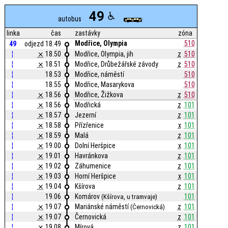
49
autobus
linka
čas
zastávky
zóna
Modřice, Olympia
510
49
odjezd 18.49
¦
⨯
18.50
Modřice, Olympia, jih
z
510
¦
⨯
18.51
Modřice, Drůbežářské závody
z
510
¦
18.53
Modřice, náměstí
510
¦
18.55
Modřice, Masarykova
510
¦
⨯
18.56
Modřice, Žižkova
z
510
¦
⨯
18.56
Modřická
z
101
¦
⨯
18.57
Jezerní
z
101
¦
⨯
18.58
Přízřenice
x
101
¦
⨯
18.59
Malá
z
101
¦
⨯
19.00
Dolní Heršpice
x
101
¦
⨯
19.01
Havránkova
z
101
¦
⨯
19.02
Záhumenice
z
101
¦
⨯
19.03
Horní Heršpice
x
101
¦
⨯
19.04
Kšírova
z
101
¦
19.06
Komárov
101
(Kšírova, u tramvaje)
¦
⨯
19.07
Mariánské náměstí
z
101
(Černovická)
¦
⨯
19.07
Černovická
z
101
¦
⨯
19.08
Mírová
z
101