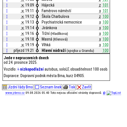
¦
⨯
19.09
Hájecká
z
101
¦
⨯
19.11
Faměrovo náměstí
x
101
¦
⨯
19.12
Škola Charbulova
z
100
¦
⨯
19.13
Psychiatrická nemocnice
x
100
¦
⨯
19.14
Jiránkova
x
100
¦
⨯
19.16
Tržní
x
100
(Hladíkova)
¦
⨯
19.18
Masná
x
100
(Křenová)
¦
⨯
19.19
Vlhká
x
100
¦
příjezd 19.21
Hlavní nádraží
100
(spojka u Grandu)
Jede v nepracovních dnech
od 24. prosince 2025.
Vozidlo:
nízkopodlažní
autobus, soloLF, obsaditelnost 100 osob.
Dopravce: Dopravní podnik města Brna, kurz 04905.
Jízdní řády Brno
Seznam linek
Tisk
Zavřít
www.jrbrno.cz
09.08.2026 05.40 Toto nejsou oficiální stránky dopravců.
@