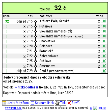
32
trolejbus
linka
čas
zastávky
zóna
Královo Pole, Srbská
z
101
32
odjezd 7.15
¦
⨯
7.15
Hutařova
z
101
¦
⨯
7.17
Slovanské náměstí
z
101
(ZŠ)
¦
⨯
7.18
Slovanské náměstí
z
101
(gymnázium)
¦
⨯
7.19
Charvatská
z
100
¦
⨯
7.20
Šelepova
z
100
¦
7.21
Botanická
x
100
¦
⨯
7.22
Zahradníkova
z
100
¦
7.25
Sušilova
x
100
¦
⨯
7.26
Smetanova
z
100
¦
příjezd 7.29
Česká
100
(Brandlova vpravo)
Jede v pracovních dnech v období školní výuky
od 24. prosince 2025.
Vozidlo:
nízkopodlažní
trolejbus, 32Tr/26Tr/TNS, obsaditelnost 90 osob.
Dopravce: Dopravní podnik města Brna, kurz 03203.
Jízdní řády Brno
Seznam linek
Tisk
Zavřít
www.jrbrno.cz
06.08.2026 19.32 Toto nejsou oficiální stránky dopravců.
@